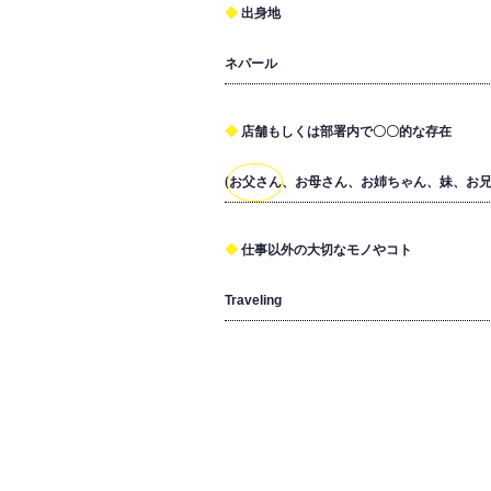
出身地
ネパール
店舗もしくは部署内で〇〇的な存在
(お父さん、お母さん、お姉ちゃん、妹、お
仕事以外の大切なモノやコト
Traveling