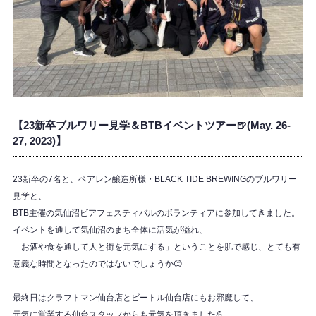
【23新卒ブルワリー見学＆BTBイベントツアー🍺(May. 26-
27, 2023)】
23新卒の7名と、ベアレン醸造所様・BLACK TIDE BREWINGのブルワリー
見学と、
BTB主催の気仙沼ビアフェスティバルのボランティアに参加してきました。
イベントを通して気仙沼のまち全体に活気が溢れ、
「お酒や食を通して人と街を元気にする」ということを肌で感じ、とても有
意義な時間となったのではないでしょうか😊
最終日はクラフトマン仙台店とビートル仙台店にもお邪魔して、
元気に営業する仙台スタッフからも元気を頂きました💪